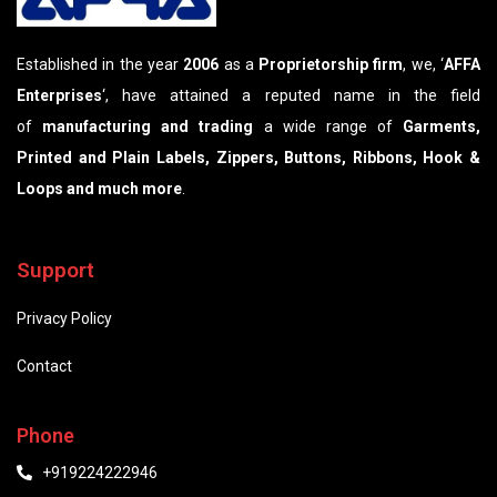
Established in the year
2006
as a
Proprietorship firm
, we, ‘
AFFA
Enterprises
‘, have attained a reputed name in the field
of
manufacturing and trading
a wide range of
Garments,
Printed
and Plain Labels,
Zippers, Buttons, Ribbons,
Hook &
Loops
and
much more
.
Support
Privacy Policy
Contact
Phone
+919224222946