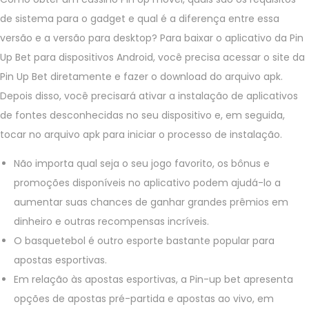
de sistema para o gadget e qual é a diferença entre essa
versão e a versão para desktop? Para baixar o aplicativo da Pin
Up Bet para dispositivos Android, você precisa acessar o site da
Pin Up Bet diretamente e fazer o download do arquivo apk.
Depois disso, você precisará ativar a instalação de aplicativos
de fontes desconhecidas no seu dispositivo e, em seguida,
tocar no arquivo apk para iniciar o processo de instalação.
Não importa qual seja o seu jogo favorito, os bônus e
promoções disponíveis no aplicativo podem ajudá-lo a
aumentar suas chances de ganhar grandes prêmios em
dinheiro e outras recompensas incríveis.
O basquetebol é outro esporte bastante popular para
apostas esportivas.
Em relação às apostas esportivas, a Pin-up bet apresenta
opções de apostas pré-partida e apostas ao vivo, em