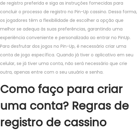
de registro preferida e siga as instruções fornecidas para
concluir o processo de registro no Pin-Up cassino. Dessa forma,
os jogadores têm a flexibilidade de escolher a opção que
melhor se adequa às suas preferências, garantindo uma
experiência conveniente e personalizada ao entrar no PinUp.
Para desfrutar dos jogos no Pin-Up, é necessário criar uma
conta de jogo específica. Quando já tiver o aplicativo em seu
celular, se já tiver uma conta, não será necessário que crie
outra, apenas entre com o seu usuário e senha.
Como faço para criar
uma conta? Regras de
registro de cassino