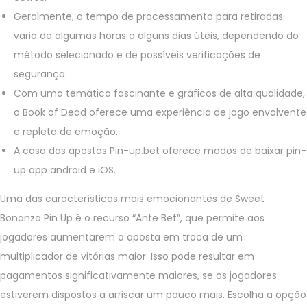
Geralmente, o tempo de processamento para retiradas
varia de algumas horas a alguns dias úteis, dependendo do
método selecionado e de possíveis verificações de
segurança.
Com uma temática fascinante e gráficos de alta qualidade,
o Book of Dead oferece uma experiência de jogo envolvente
e repleta de emoção.
A casa das apostas Pin-up.bet oferece modos de baixar pin-
up app android e iOS.
Uma das características mais emocionantes de Sweet
Bonanza Pin Up é o recurso “Ante Bet”, que permite aos
jogadores aumentarem a aposta em troca de um
multiplicador de vitórias maior. Isso pode resultar em
pagamentos significativamente maiores, se os jogadores
estiverem dispostos a arriscar um pouco mais. Escolha a opção