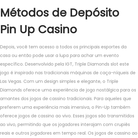
Métodos de Depósito
Pin Up Casino
Depois, você tem acesso a todos os principais esportes da
casa ou então pode usar a lupa para achar um evento
específico. Desenvolvido pela IGT, Triple Diamonds slot este
jogo é inspirado nas tradicionais máquinas de caça-níqueis de
Las Vegas. Com um design simples e elegante, o Triple
Diamonds oferece uma experiência de jogo nostálgica para os
amantes dos jogos de cassino tradicionais. Para aqueles que
preferem uma experiência mais imersiva, o Pin-Up também
oferece jogos de cassino ao vivo. Esses jogos são transmitidos
ao vivo, permitindo que os jogadores interajam com crupiês
reais e outros jogadores em tempo real. Os jogos de cassino ao