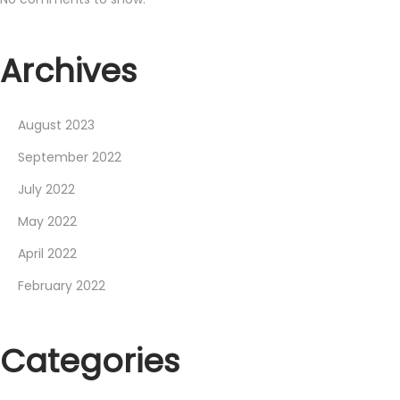
s
i
l
Archives
S
i
August 2023
t
e
September 2022
o
July 2022
f
May 2022
i
c
April 2022
i
February 2022
a
l
Categories
ᐈ
J