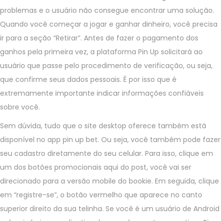
problemas e o usuário não consegue encontrar uma solução.
Quando você começar a jogar e ganhar dinheiro, você precisa
ir para a seção “Retirar”. Antes de fazer o pagamento dos
ganhos pela primeira vez, a plataforma Pin Up solicitará ao
usuário que passe pelo procedimento de verificação, ou seja,
que confirme seus dados pessoais. É por isso que é
extremamente importante indicar informações confiáveis ​​
sobre você.
Sem dúvida, tudo que o site desktop oferece também está
disponível no app pin up bet. Ou seja, você também pode fazer
seu cadastro diretamente do seu celular. Para isso, clique em
um dos botões promocionais aqui do post, você vai ser
direcionado para a versão mobile do bookie. Em seguida, clique
em “registre-se”, o botão vermelho que aparece no canto
superior direito da sua telinha. Se você é um usuário de Android