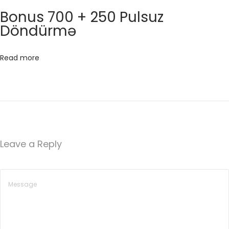
o
Bonus 700 + 250 Pulsuz
g
Döndürmə
a
r
P
Read more
i
n
U
p
n
Leave a Reply
o
C
a
s
s
i