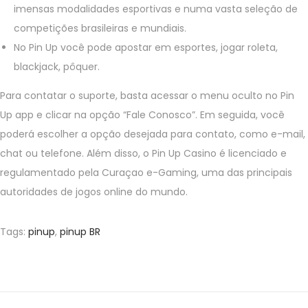
imensas modalidades esportivas e numa vasta seleção de
competições brasileiras e mundiais.
No Pin Up você pode apostar em esportes, jogar roleta,
blackjack, pôquer.
Para contatar o suporte, basta acessar o menu oculto no Pin
Up app e clicar na opção “Fale Conosco”. Em seguida, você
poderá escolher a opção desejada para contato, como e-mail,
chat ou telefone. Além disso, o Pin Up Casino é licenciado e
regulamentado pela Curaçao e-Gaming, uma das principais
autoridades de jogos online do mundo.
Tags
:
pinup
,
pinup BR
P
i
n