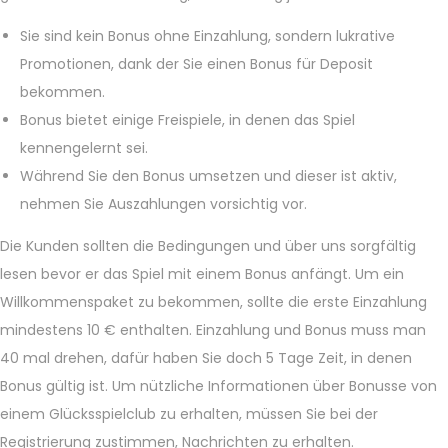
Sie sind kein Bonus ohne Einzahlung, sondern lukrative
Promotionen, dank der Sie einen Bonus für Deposit
bekommen.
Bonus bietet einige Freispiele, in denen das Spiel
kennengelernt sei.
Während Sie den Bonus umsetzen und dieser ist aktiv,
nehmen Sie Auszahlungen vorsichtig vor.
Die Kunden sollten die Bedingungen und über uns sorgfältig
lesen bevor er das Spiel mit einem Bonus anfängt. Um ein
Willkommenspaket zu bekommen, sollte die erste Einzahlung
mindestens 10 € enthalten. Einzahlung und Bonus muss man
40 mal drehen, dafür haben Sie doch 5 Tage Zeit, in denen
Bonus gültig ist. Um nützliche Informationen über Bonusse von
einem Glücksspielclub zu erhalten, müssen Sie bei der
Registrierung zustimmen, Nachrichten zu erhalten.