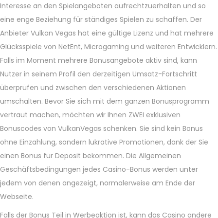
Interesse an den Spielangeboten aufrechtzuerhalten und so
eine enge Beziehung für ständiges Spielen zu schaffen. Der
Anbieter Vulkan Vegas hat eine gültige Lizenz und hat mehrere
Glücksspiele von NetEnt, Microgaming und weiteren Entwicklern.
Falls im Moment mehrere Bonusangebote aktiv sind, kann
Nutzer in seinem Profil den derzeitigen Umsatz-Fortschritt
überprüfen und zwischen den verschiedenen Aktionen
umschalten. Bevor Sie sich mit dem ganzen Bonusprogramm
vertraut machen, möchten wir Ihnen ZWEI exklusiven
Bonuscodes von VulkanVegas schenken. Sie sind kein Bonus
ohne Einzahlung, sondern lukrative Promotionen, dank der Sie
einen Bonus für Deposit bekommen. Die Allgemeinen
Geschäftsbedingungen jedes Casino-Bonus werden unter
jedem von denen angezeigt, normalerweise am Ende der
Webseite.
Falls der Bonus Teil in Werbeaktion ist, kann das Casino andere