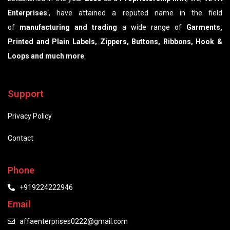
Enterprises
‘, have attained a reputed name in the field
of
manufacturing and trading
a wide range of
Garments,
Printed
and Plain Labels,
Zippers, Buttons, Ribbons,
Hook &
Loops
and
much more
.
Support
Privacy Policy
Contact
Phone
+919224222946
Email
affaenterprises0222@gmail.com