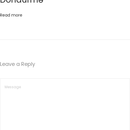
e
n
Read more
o
h
n
e
E
Leave a Reply
i
n
z
a
h
l
u
n
g