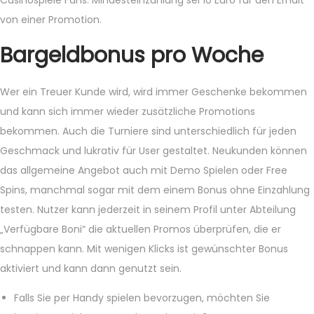
von einer Promotion.
Bargeldbonus pro Woche
Wer ein Treuer Kunde wird, wird immer Geschenke bekommen
und kann sich immer wieder zusätzliche Promotions
bekommen. Auch die Turniere sind unterschiedlich für jeden
Geschmack und lukrativ für User gestaltet. Neukunden können
das allgemeine Angebot auch mit Demo Spielen oder Free
Spins, manchmal sogar mit dem einem Bonus ohne Einzahlung
testen. Nutzer kann jederzeit in seinem Profil unter Abteilung
„Verfügbare Boni“ die aktuellen Promos überprüfen, die er
schnappen kann. Mit wenigen Klicks ist gewünschter Bonus
aktiviert und kann dann genutzt sein.
Falls Sie per Handy spielen bevorzugen, möchten Sie