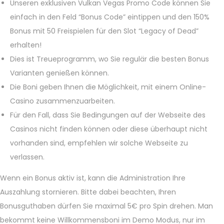
Unseren exklusiven Vulkan Vegas Promo Code können Sie
einfach in den Feld “Bonus Code” eintippen und den 150%
Bonus mit 50 Freispielen für den Slot “Legacy of Dead”
erhalten!
Dies ist Treueprogramm, wo Sie regulär die besten Bonus
Varianten genießen können.
Die Boni geben Ihnen die Möglichkeit, mit einem Online-
Casino zusammenzuarbeiten.
Für den Fall, dass Sie Bedingungen auf der Webseite des
Casinos nicht finden können oder diese überhaupt nicht
vorhanden sind, empfehlen wir solche Webseite zu
verlassen.
Wenn ein Bonus aktiv ist, kann die Administration Ihre
Auszahlung stornieren. Bitte dabei beachten, Ihren
Bonusguthaben dürfen Sie maximal 5€ pro Spin drehen. Man
bekommt keine Willkommensboni im Demo Modus, nur im