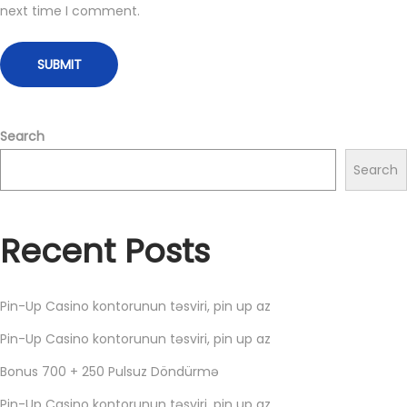
s
next time I comment.
s
i
n
o
O
Search
n
Search
l
i
n
Recent Posts
e
Pin-Up Casino kontorunun təsviri, pin up az
Pin-Up Casino kontorunun təsviri, pin up az
Bonus 700 + 250 Pulsuz Döndürmə
Pin-Up Casino kontorunun təsviri, pin up az