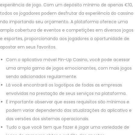
experiência de jogo. Com um depósito mínimo de apenas €10,
todos os jogadores podem desfrutar da experiência do cassino
não importando seu orçamento. A plataforma oferece uma
ampla cobertura de eventos e competições em diversos jogos
e esportes, proporcionando aos jogadores a oportunidade de
apostar em seus favoritos.
Com o aplicativo móvel Pin-Up Casino, você pode acessar
uma ampla gama de jogos emocionantes, com mais jogos
sendo adicionados regularmente.
Lá você encontrará os logotipos de todas as empresas
envolvidas na prestação de seus serviços na plataforma.
É importante observar que esses requisitos são mínimos e
podem variar dependendo das atualizações do aplicativo e
das versões dos sistemas operacionais.
Tudo o que você tem que fazer é jogar uma variedade de