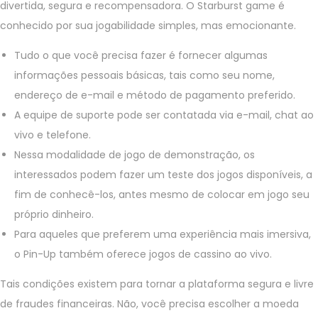
divertida, segura e recompensadora. O Starburst game é
conhecido por sua jogabilidade simples, mas emocionante.
Tudo o que você precisa fazer é fornecer algumas
informações pessoais básicas, tais como seu nome,
endereço de e-mail e método de pagamento preferido.
A equipe de suporte pode ser contatada via e-mail, chat ao
vivo e telefone.
Nessa modalidade de jogo de demonstração, os
interessados podem fazer um teste dos jogos disponíveis, a
fim de conhecê-los, antes mesmo de colocar em jogo seu
próprio dinheiro.
Para aqueles que preferem uma experiência mais imersiva,
o Pin-Up também oferece jogos de cassino ao vivo.
Tais condições existem para tornar a plataforma segura e livre
de fraudes financeiras. Não, você precisa escolher a moeda