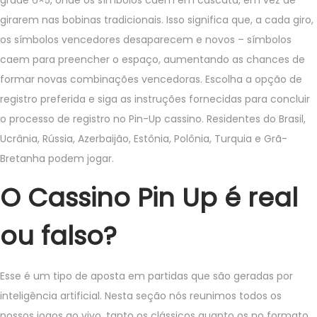
girarem nas bobinas tradicionais. Isso significa que, a cada giro,
os símbolos vencedores desaparecem e novos – símbolos
caem para preencher o espaço, aumentando as chances de
formar novas combinações vencedoras. Escolha a opção de
registro preferida e siga as instruções fornecidas para concluir
o processo de registro no Pin-Up cassino. Residentes do Brasil,
Ucrânia, Rússia, Azerbaijão, Estônia, Polônia, Turquia e Grã-
Bretanha podem jogar.
O Cassino Pin Up é real
ou falso?
Esse é um tipo de aposta em partidas que são geradas por
inteligência artificial. Nesta seção nós reunimos todos os
nossos jogos ao vivo, tanto os clássicos quanto os no formato