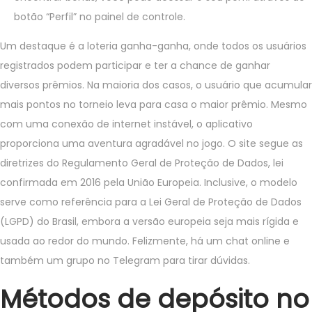
botão “Perfil” no painel de controle.
Um destaque é a loteria ganha-ganha, onde todos os usuários
registrados podem participar e ter a chance de ganhar
diversos prêmios. Na maioria dos casos, o usuário que acumular
mais pontos no torneio leva para casa o maior prêmio. Mesmo
com uma conexão de internet instável, o aplicativo
proporciona uma aventura agradável no jogo. O site segue as
diretrizes do Regulamento Geral de Proteção de Dados, lei
confirmada em 2016 pela União Europeia. Inclusive, o modelo
serve como referência para a Lei Geral de Proteção de Dados
(LGPD) do Brasil, embora a versão europeia seja mais rígida e
usada ao redor do mundo. Felizmente, há um chat online e
também um grupo no Telegram para tirar dúvidas.
Métodos de depósito no