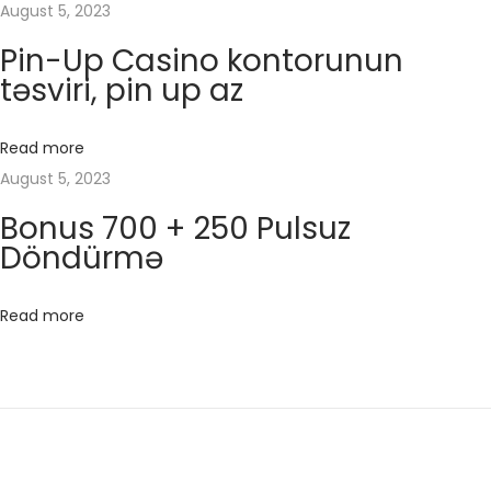
P
August 5, 2023
i
Pin-Up Casino kontorunun
n
təsviri, pin up az
U
p
Read more
O
August 5, 2023
f
Bonus 700 + 250 Pulsuz
f
Döndürmə
i
c
i
Read more
a
l
S
i
t