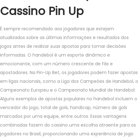
Cassino Pin Up
É sempre recomendado aos jogadores que estejam
atualizados sobre as últimas informações e resultados dos
jogos antes de realizar suas apostas para tomar decisões
informadas. O handebol é um esporte dinâmico e
emocionante, com um número crescente de fãs e
apostadores. Na Pin-Up Bet, os jogadores podem fazer apostas
em ligas nacionais, como a Liga dos Campeões de Handebol, o
Campeonato Europeu e o Campeonato Mundial de Handebol.
Alguns exemplos de apostas populares no handebol incluem o
vencedor do jogo, total de gols, handicap, número de gols
marcados por uma equipe, entre outros. Essas vantagens
combinadas fazem do cassino uma escolha atraente para os
jogadores no Brasil, proporcionando uma experiência de jogo