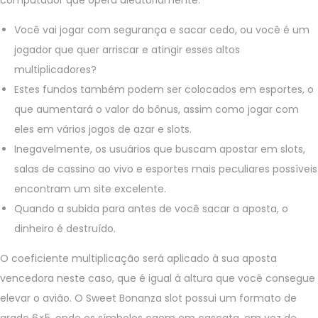
Você vai jogar com segurança e sacar cedo, ou você é um
jogador que quer arriscar e atingir esses altos
multiplicadores?
Estes fundos também podem ser colocados em esportes, o
que aumentará o valor do bônus, assim como jogar com
eles em vários jogos de azar e slots.
Inegavelmente, os usuários que buscam apostar em slots,
salas de cassino ao vivo e esportes mais peculiares possíveis
encontram um site excelente.
Quando a subida para antes de você sacar a aposta, o
dinheiro é destruído.
O coeficiente multiplicação será aplicado à sua aposta
vencedora neste caso, que é igual à altura que você consegue
elevar o avião. O Sweet Bonanza slot possui um formato de
grade 6×5, onde os símbolos caem em cascata, em vez de